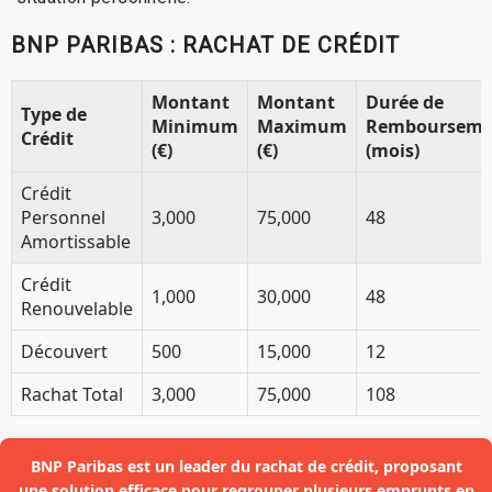
BNP PARIBAS : RACHAT DE CRÉDIT
Montant
Montant
Durée de
Type de
Minimum
Maximum
Rembourseme
Crédit
(€)
(€)
(mois)
Crédit
Personnel
3,000
75,000
48
Amortissable
Crédit
1,000
30,000
48
Renouvelable
Découvert
500
15,000
12
Rachat Total
3,000
75,000
108
BNP Paribas est un leader du rachat de crédit, proposant
une solution efficace pour regrouper plusieurs emprunts en