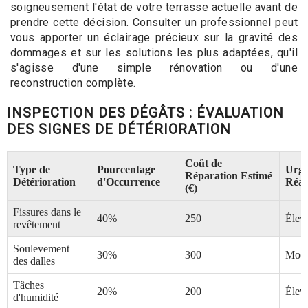
soigneusement l'état de votre terrasse actuelle avant de
prendre cette décision. Consulter un professionnel peut
vous apporter un éclairage précieux sur la gravité des
dommages et sur les solutions les plus adaptées, qu'il
s'agisse d'une simple rénovation ou d'une
reconstruction complète.
INSPECTION DES DÉGÂTS : ÉVALUATION
DES SIGNES DE DÉTÉRIORATION
Coût de
Type de
Pourcentage
Urge
Réparation Estimé
Détérioration
d'Occurrence
Réac
(€)
Fissures dans le
40%
250
Élev
revêtement
Soulevement
30%
300
Modé
des dalles
Tâches
20%
200
Élev
d'humidité