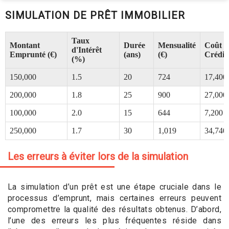
SIMULATION DE PRÊT IMMOBILIER
Taux
Montant
Durée
Mensualité
Coût T
d'Intérêt
Emprunté (€)
(ans)
(€)
Crédit 
(%)
150,000
1.5
20
724
17,400
200,000
1.8
25
900
27,000
100,000
2.0
15
644
7,200
250,000
1.7
30
1,019
34,740
Les erreurs à éviter lors de la simulation
La simulation d’un prêt est une étape cruciale dans le
processus d’emprunt, mais certaines erreurs peuvent
compromettre la qualité des résultats obtenus. D’abord,
l’une des erreurs les plus fréquentes réside dans